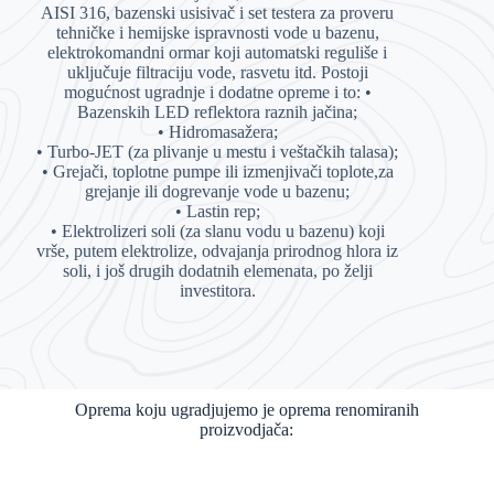
AISI 316, bazenski usisivač i set testera za proveru
tehničke i hemijske ispravnosti vode u bazenu,
elektrokomandni ormar koji automatski reguliše i
uključuje filtraciju vode, rasvetu itd. Postoji
mogućnost ugradnje i dodatne opreme i to: •
Bazenskih LED reflektora raznih jačina;
• Hidromasažera;
• Turbo-JET (za plivanje u mestu i veštačkih talasa);
• Grejači, toplotne pumpe ili izmenjivači toplote,za
grejanje ili dogrevanje vode u bazenu;
• Lastin rep;
• Elektrolizeri soli (za slanu vodu u bazenu) koji
vrše, putem elektrolize, odvajanja prirodnog hlora iz
soli, i još drugih dodatnih elemenata, po želji
investitora.
Oprema koju ugradjujemo je oprema renomiranih
proizvodjača: