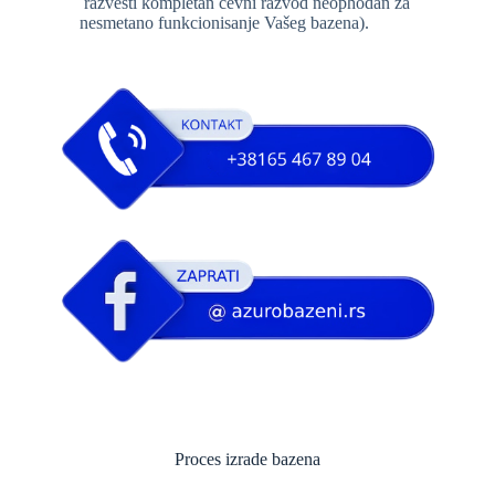
razvesti kompletan cevni razvod neophodan za
nesmetano funkcionisanje Vašeg bazena).
izrada
bazena
Proces izrade bazena