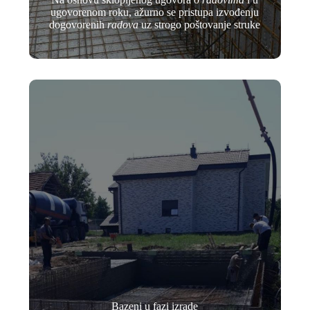
ugovorenom roku, ažurno se pristupa izvođenju
dogovorenih
radova
uz strogo poštovanje struke
Bazeni u fazi izrade