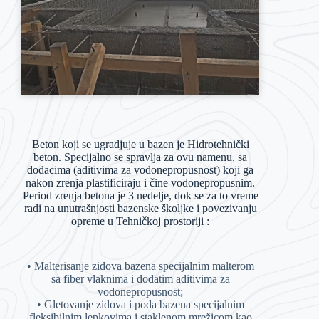
Beton koji se ugradjuje u bazen je Hidrotehnički
beton. Specijalno se spravlja za ovu namenu, sa
dodacima (aditivima za vodonepropusnost) koji ga
nakon zrenja plastificiraju i čine vodonepropusnim.
Period zrenja betona je 3 nedelje, dok se za to vreme
radi na unutrašnjosti bazenske školjke i povezivanju
opreme u Tehničkoj prostoriji :
• Malterisanje zidova bazena specijalnim malterom
sa fiber vlaknima i dodatim aditivima za
vodonepropusnost;
• Gletovanje zidova i poda bazena specijalnim
fleksibilnim lepkovima i staklenom mrežicom kao