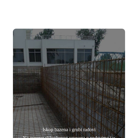
Iskop bazena i grubi radovi
Na osnovu sklopljenog ugovora o
radovima
i u