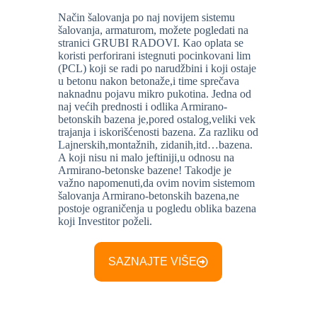
Način šalovanja po naj novijem sistemu
šalovanja, armaturom, možete pogledati na
stranici GRUBI RADOVI. Kao oplata se
koristi perforirani istegnuti pocinkovani lim
(PCL) koji se radi po narudžbini i koji ostaje
u betonu nakon betonaže,i time sprečava
naknadnu pojavu mikro pukotina. Jedna od
naj većih prednosti i odlika Armirano-
betonskih bazena je,pored ostalog,veliki vek
trajanja i iskorišćenosti bazena. Za razliku od
Lajnerskih,montažnih, zidanih,itd…bazena.
A koji nisu ni malo jeftiniji,u odnosu na
Armirano-betonske bazene! Takodje je
važno napomenuti,da ovim novim sistemom
šalovanja Armirano-betonskih bazena,ne
postoje ograničenja u pogledu oblika bazena
koji Investitor poželi.
SAZNAJTE VIŠE