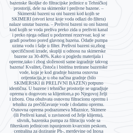
bazenske školjke do filtracijske jedinice u Tehničkoj
prostoriji, dele na skimerske i prelivne bazene. –
Skimerski bazeni su oni bazeni kod kojih se
SKIMERI (otvori kroz koje voda odlazi do filtera)
nalaze unutar bazena. – Prelivni bazeni su oni bazeni
kod kojih se voda preliva preko zida u prelivni kanal
i preko njega odlazi u podzemni rezervoar, koji se
gradi posebno pored glavnog bazena. Odatle pumpa
uzima vodu i šalje u filter. Prelivni bazeni su,zbog
specifičnosti izrade, skuplji u odnosu na skimerske
bazene za 30-40%. Kako u pogledu materijala i
opreme,tako i zbog složenosti same izgradnje takvog
bazena! Kvalitet, čistoća i bistrina tretirane bazenske
vode, koja je kod gradnje bazena osnovna
orijentacija,je u oba načina gradnje (bilo
SKIMERSKI ili PRELIVNI BAZEN) potpuno
identična. U bazene i tehničke prostorije se ugradjuje
oprema u dogovoru sa klijentom,a po Njegovoj želji
i izboru. Ona obuhvata osnovnu filtracionu opremu i
tehniku za prečišćavanje vode i dodatnu opremu.
Osnovna oprema podrazumeva Mlaznice, Skimere
(ili Prelivni kanal, u zavisnosti od želje klijenta),
slivnik, bazenska pumpa za filtraciju vode sa
filterskom jedinicom ispunjenom kvarcnim peskom,
centralina za doziranje Ph-, merdevine od Inoxa