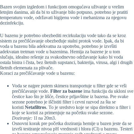
Bazen svojim izgledom i funkcijom omogućava uživanje u vrelim
letnjim danima, ali da bi to uživanje bilo potpuno, potrebno je pratiti
temperaturu vode, održavati higijenu vode i mehanizma za njegovu
dezinfekciju.
U bazenu je potrebno obezbediti recirkulaciju vode tako da se kroz
sistem za prečišćavanje obezbeđuje stalni protok vode. Ipak, da bi
voda u bazenu bila adekvatna za upotrebu, potrebno je izvršiti
adekvatan tretman vode u bazenima. Hemija za bazene je u tom
slučaju, idealno rešenje za svakodnevno održavanje kako bi voda
ostala bistra i čista, bez štetnih supstanci, bakterija, virusa, algi i drugih
štetnih elemenata za plivače.
Koraci za prečišćavanje vode u bazenu:
Voda se najpre putem skimera transportuje u filter gde se vrši
prečišćavanje vode.
Filter za bazene
ima funkciju da ukloni sve
čestice kao što je lišće, čestice prljavštine iz bazena. Pre svake
sezone potrebno je iščistiti filter i cevni razvod za šta se
koristi
Netafiltros
. To je sredstvo koje se sipa direktno u filter i
koje se koristi za primenjuje na početku svake sezone.
Doziranje:
1l na 20m3.
Osnovni korak pre početka doziranja hemije u bazen jeste da se
izvrši testiranje nivoa pH vrednosti i hlora (Cl) u bazenu. Testeri