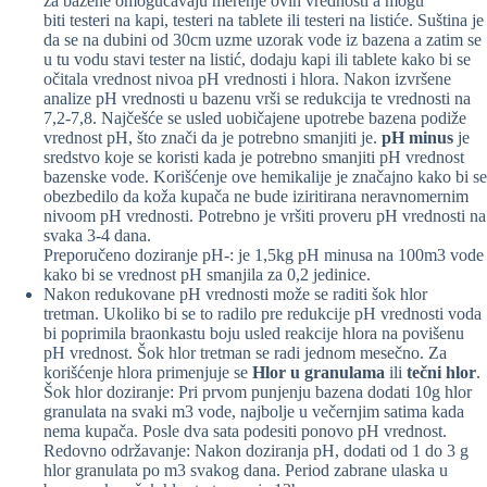
za bazene omogućavaju merenje ovih vrednosti a mogu
biti testeri na kapi, testeri na tablete ili testeri na listiće. Suština je
da se na dubini od 30cm uzme uzorak vode iz bazena a zatim se
u tu vodu stavi tester na listić, dodaju kapi ili tablete kako bi se
očitala vrednost nivoa pH vrednosti i hlora. Nakon izvršene
analize pH vrednosti u bazenu vrši se redukcija te vrednosti na
7,2-7,8. Najčešće se usled uobičajene upotrebe bazena podiže
vrednost pH, što znači da je potrebno smanjiti je.
pH minus
je
sredstvo koje se koristi kada je potrebno smanjiti pH vrednost
bazenske vode. Korišćenje ove hemikalije je značajno kako bi se
obezbedilo da koža kupača ne bude iziritirana neravnomernim
nivoom pH vrednosti. Potrebno je vršiti proveru pH vrednosti na
svaka 3-4 dana.
Preporučeno doziranje pH-: je 1,5kg pH minusa na 100m3 vode
kako bi se vrednost pH smanjila za 0,2 jedinice.
Nakon redukovane pH vrednosti može se raditi šok hlor
tretman. Ukoliko bi se to radilo pre redukcije pH vrednosti voda
bi poprimila braonkastu boju usled reakcije hlora na povišenu
pH vrednost. Šok hlor tretman se radi jednom mesečno. Za
korišćenje hlora primenjuje se
Hlor u granulama
ili
tečni hlor
.
Šok hlor doziranje: Pri prvom punjenju bazena dodati 10g hlor
granulata na svaki m3 vode, najbolje u večernjim satima kada
nema kupača. Posle dva sata podesiti ponovo pH vrednost.
Redovno održavanje: Nakon doziranja pH, dodati od 1 do 3 g
hlor granulata po m3 svakog dana. Period zabrane ulaska u