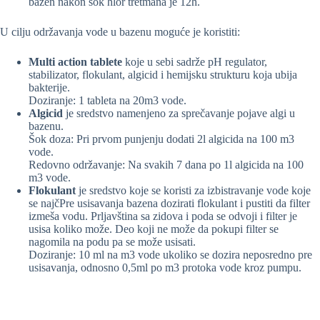
bazen nakon šok hlor tretmana je 12h.
U cilju održavanja vode u bazenu moguće je koristiti:
Multi action tablete
koje u sebi sadrže pH regulator,
stabilizator, flokulant, algicid i hemijsku strukturu koja ubija
bakterije.
Doziranje: 1 tableta na 20m3 vode.
Algicid
je sredstvo namenjeno za sprečavanje pojave algi u
bazenu.
Šok doza: Pri prvom punjenju dodati 2l algicida na 100 m3
vode.
Redovno održavanje: Na svakih 7 dana po 1l algicida na 100
m3 vode.
Flokulant
je sredstvo koje se koristi za izbistravanje vode koje
se najčPre usisavanja bazena dozirati flokulant i pustiti da filter
izmeša vodu. Prljavština sa zidova i poda se odvoji i filter je
usisa koliko može. Deo koji ne može da pokupi filter se
nagomila na podu pa se može usisati.
Doziranje: 10 ml na m3 vode ukoliko se dozira neposredno pre
usisavanja, odnosno 0,5ml po m3 protoka vode kroz pumpu.