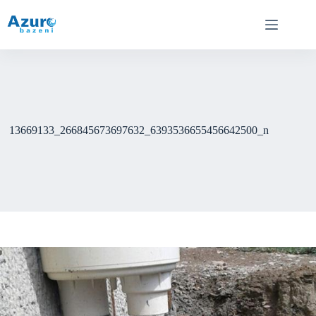
Skip
to
content
13669133_266845673697632_6393536655456642500_n