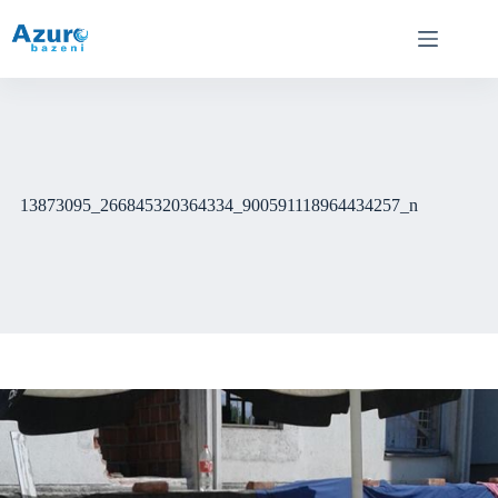
Skip
to
content
13873095_266845320364334_900591118964434257_n