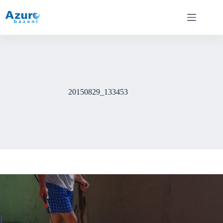
Skip
to
content
20150829_133453