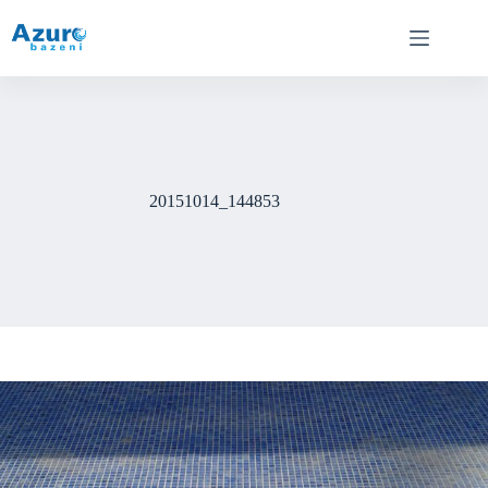
Skip
to
content
20151014_144853