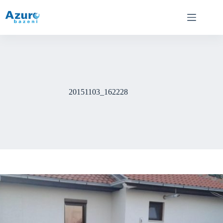
Skip
to
content
20151103_162228