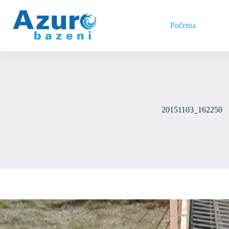
Skip
to
content
Početna
20151103_162250