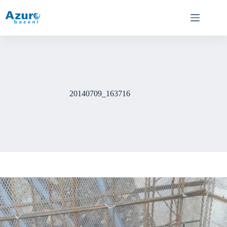
Skip
to
content
20140709_163716