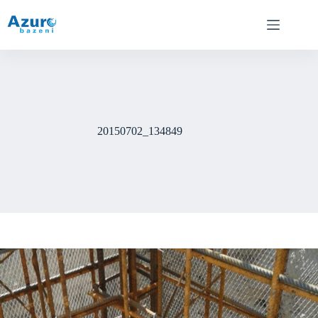
Skip
to
content
20150702_134849