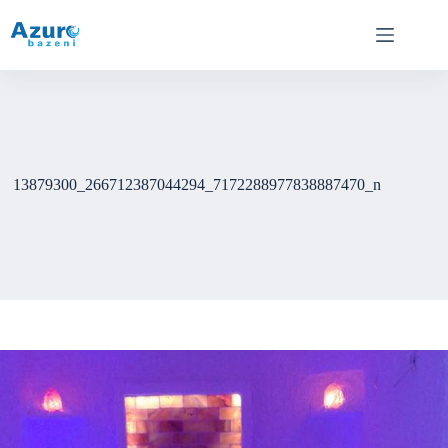
Skip
to
content
13879300_266712387044294_7172288977838887470_n