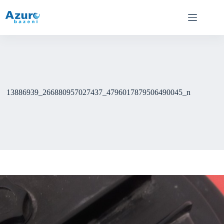
Skip
to
content
13886939_266880957027437_4796017879506490045_n