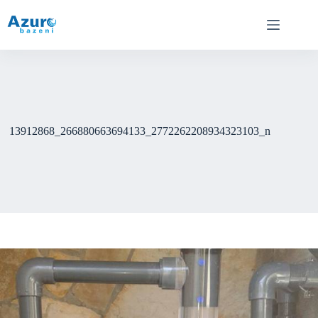
Skip
to
content
13912868_266880663694133_2772262208934323103_n