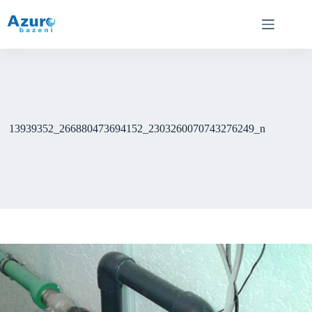
Skip
to
content
13939352_266880473694152_2303260070743276249_n