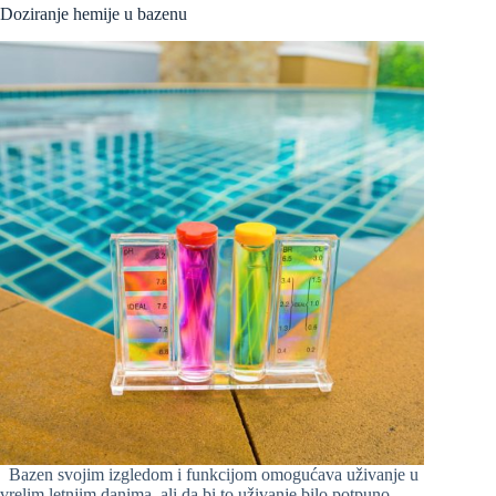
Doziranje hemije u bazenu
Bazen svojim izgledom i funkcijom omogućava uživanje u
vrelim letnjim danima, ali da bi to uživanje bilo potpuno,